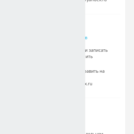
13 октября 2021
Правописание Ъ и Ь знаков
Материал из презентации записать
кратко в тетрадь. Выполнить
упражнения
.
Сфотографировать и отправить на
эл. почту:
natalyazhdanova5@yandex.ru
15 октября 2021
Правописание приставок
Задание
выполнить на отдельном