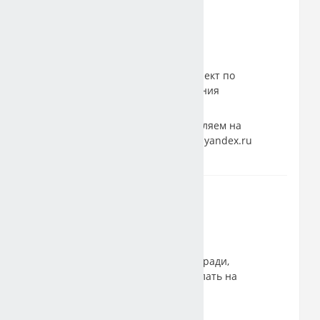
04 февраля 2022
Имя прилагательное
В тетрадь записать конспект по
теме. Практические задания
выполнить в тетради.
Фотографируем и отправляем на
почту natalyazhdanova5@yandex.ru
09 февраля 2022
Фразеологизмы
Задание
выполнить в тетради,
сфотографировать и выслать на
почту.
Задание