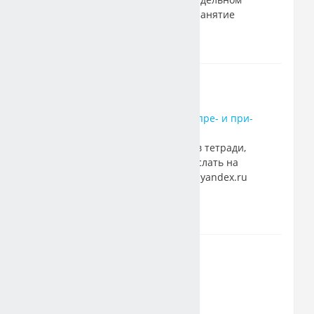
листочке и принести на занятие
18.10.21
21 декабря 2021
Правописание приставок пре- и при-
Упражнения
выполнить в тетради,
сфотографировать и прислать на
почту natalyazhdanova5@yandex.ru
Упражнения
26 января 2022
Употребление строчных и
прописных букв