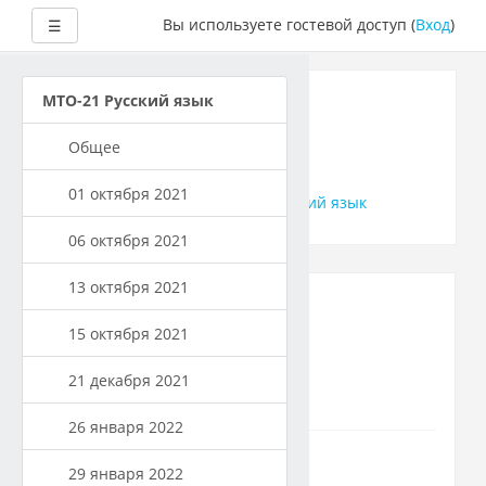
Развернуть
Вы используете гостевой доступ (
Вход
)
☰
Перейти
к
Русский язык
МТО-21 Русский язык
основному
содержанию
МТО-21
Общее
01 октября 2021
В начало
Курсы
МТО-21 Русский язык
06 октября 2021
13 октября 2021
15 октября 2021
Объявления
21 декабря 2021
26 января 2022
01 октября 2021
29 января 2022