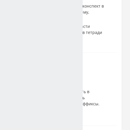
По теме сделать краткий конспект в
тетради. Пишем число, тему,
конспектируем.
Задания практической части
презентации выполнить в тетради
после конспекта.
29 января 2022
Правописание суффиксов
существительных
Конспект по теме записать в
тетрадь. Затем выполнить
упражнения
, выделить суффиксы.