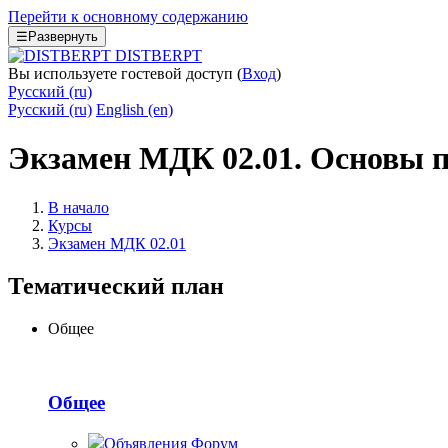
Перейти к основному содержанию
☰
Развернуть
DISTBERPT
Вы используете гостевой доступ (
Вход
)
Русский ‎(ru)‎
Русский ‎(ru)‎
English ‎(en)‎
Экзамен МДК 02.01. Основы п
В начало
Курсы
Экзамен МДК 02.01
Тематический план
Общее
Общее
Объявления
Форум