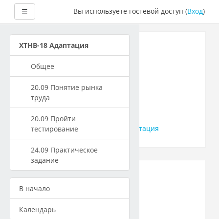
Развернуть
Вы используете гостевой доступ (
Вход
)
☰
Перейти
к
ХТНВ-18
ХТНВ-18 Адаптация
основному
содержанию
Адаптация на
Общее
современном
20.09 Понятие рынка
труда
рынке труда
20.09 Пройти
В начало
Курсы
ХТНВ-18 Адаптация
тестирование
24.09 Практическое
задание
В начало
Объявления
Календарь