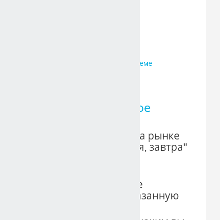
от 23 до 24 баллов это "4"
от 25 до 26 баллов это "5"
онлайн-тестирование по теме
"Понятие рынка труда"
24.09 Практическое
задание
1. Написать эссе "Я на рынке
труда: вчера, сегодня, завтра"
(1,5 - 2 стр)
Эссе - это небольшое
размышление на указанную
тему.