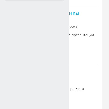
20.09 Понятие рынка
труда
1. Присутствовать на онлайн-уроке
2. Составить конспект урока пр презентации
Учебный материал
20.09 Пройти
тестирование
Оценка будет выставляться из расчета
набранных баллов:
от 20 до 22 баллов это "3"