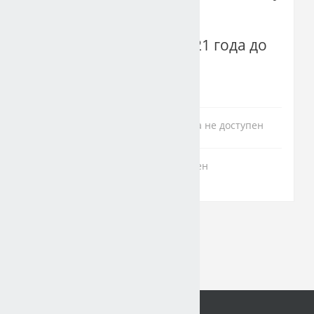
"адаптация".
Срок сдачи 05.10.2021 года до
24.00
08.11 Производительность труда не доступен
Интенсивность труда не доступен
Вы используете гостевой доступ (
Вход
)