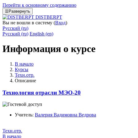
Перейти к основному содержанию
☰
Развернуть
DISTBERPT
Вы не вошли в систему (
Вход
)
Русский ‎(ru)‎
Русский ‎(ru)‎
English ‎(en)‎
Информация о курсе
В начало
Курсы
Техн.отр.
Описание
Технология отрасли МЭО-20
Учитель:
Валерия Вадимовна Ведрова
Техн.отр.
В начало