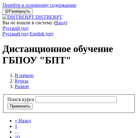
Перейти к основному содержанию
☰
Развернуть
DISTBERPT
Вы не вошли в систему (
Вход
)
Русский ‎(ru)‎
Русский ‎(ru)‎
English ‎(en)‎
Дистанционное обучение
ГБПОУ "БПТ"
В начало
Курсы
Разное
Поиск курса
Применить
«
Назад
1
…
10